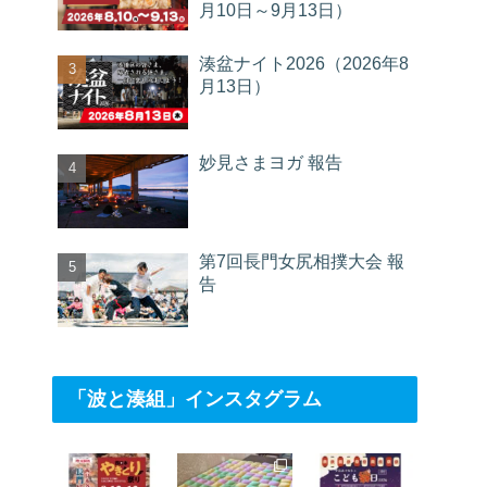
月10日～9月13日）
湊盆ナイト2026（2026年8
月13日）
妙見さまヨガ 報告
第7回長門女尻相撲大会 報
告
「波と湊組」インスタグラム