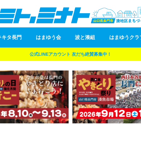
キキタ長門
はまゆう会
波と湊組
はまゆうクラ
公式LINEアカウント 友だち絶賛募集中！