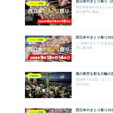
西日本やきとり祭り（20
イベント情報
西日本各地のやきとりを
店が長門に集結！...
西日本やきとり祭り2025
イベント情報
“ご当地やきとり”の名店
市に西日本...
湊の夜空を彩る大輪の
行事報告
2024年7月20日（土
き行われ...
西日本やきとり祭り2026
イベント情報