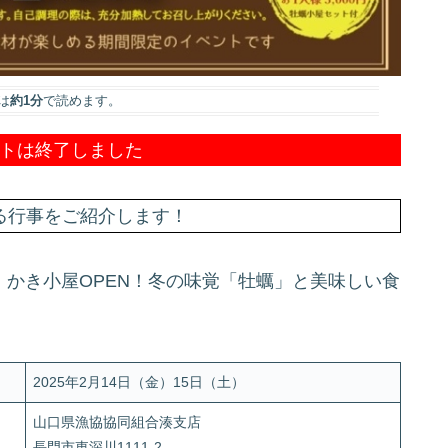
は
約1分
で読めます。
トは終了しました
る行事をご紹介します！
り！かき小屋OPEN！冬の味覚「牡蠣」と美味しい食
2025年2月14日（金）15日（土）
山口県漁協協同組合湊支店
長門市東深川1111-2