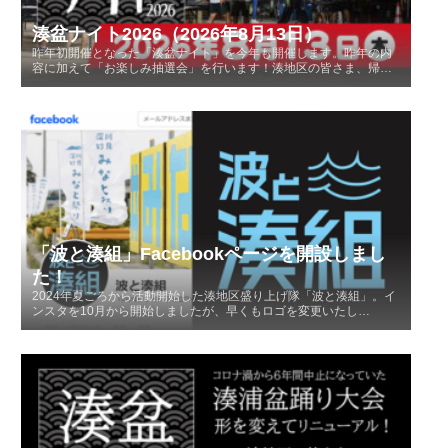
湊盆ナイト2026（2026年8月13日）
昨年初開催となった「湊盆ナイト」を今年も開催します。昨年の内
容に加えて「お楽しみ抽選会」を行います！湊地区の皆さま、帰
省…
「波と湊組」Facebookページを開設しまし
た！
2024年夏ごろから活動開始した湊地区盛り上げ隊「波と湊組」。イ
ンスタを10月から開始しましたが、早くもロゴを変更いたし…