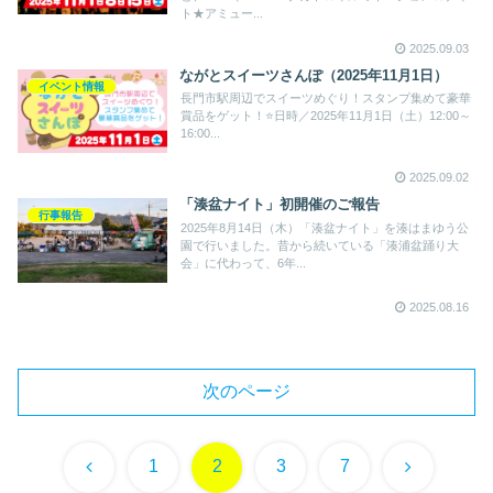
ト★アミュー...
2025.09.03
ながとスイーツさんぽ（2025年11月1日）
イベント情報
長門市駅周辺でスイーツめぐり！スタンプ集めて豪華
賞品をゲット！⭐️日時／2025年11月1日（土）12:00～
16:00...
2025.09.02
「湊盆ナイト」初開催のご報告
行事報告
2025年8月14日（木）「湊盆ナイト」を湊はまゆう公
園で行いました。昔から続いている「湊浦盆踊り大
会」に代わって、6年...
2025.08.16
次のページ
前
次
1
2
3
7