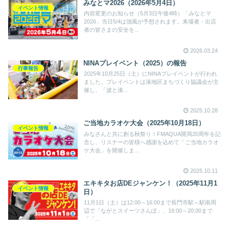
みなとマ2026（2026年5月4日）
イベント情報
内容変更のお知らせ（5月3日午後4時）「みなとマ
2026」当日5/4は強風が予想されます。来場者・出店
者の皆さまの安全を...
2026.03.24
NINAプレイベント（2025）の報告
行事報告
2025年10月25日（土）にNINAプレイベントが行われ
ました。プレイベントは湊地区まちづくり協議会が主
催し、「波と湊...
2025.10.28
ご当地カラオケ大会（2025年10月18日）
イベント情報
みなさんと共に創る秋祭り！FMAQUA開局20周年を記
念し、リスナーの皆様へ感謝を込めて「ご当地カラオ
ケ大会」を開催しま...
2025.10.11
エキキタお店DEジャンケン！（2025年11月1
イベント情報
日）
11月1日（土）は12:00～16:00まで長門市駅～駅南周
辺で「ながとスイーツさんぽ」、16:00～20:00まで
「「...