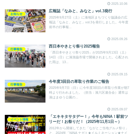
2025.10.06
広報誌「なみと、みなと」vol.3発行
お知らせ
2025年9月27日（土）に湊地区まちづくり協議会の広
報誌「なみと、みなと」vol.3を発行しました。今年度
前半の行事報...
2025.09.26
西日本やきとり祭り2025報告
行事報告
「西日本やきとり祭り2025」が2025年9月13日（土）
14日（日）に湊漁協市場で開催されました。心配され
た雨は、13...
2025.09.15
今年度3回目の草取り作業のご報告
行事報告
2025年9月7日（日）に今年度3回目の草取り作業が朝7
時より行われました。（担当：湊六区連合会）通常は
湊はまゆう公園の...
2025.09.07
「エキキタサタデー！」今年もNINA！駅前ツ
イベント情報
リーだ！お祭りだ！（2025年11月1日～）
2012年から開催してきた「ながとご当地グルメ祭り」
と、2024年「NINA ナガト★イルミネーション★ナイ